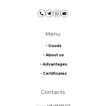
Menu
╶ Goods
╶ About us
╶ Advantages
╶ Certificates
Contacts
Phone:
+48 459 567 547