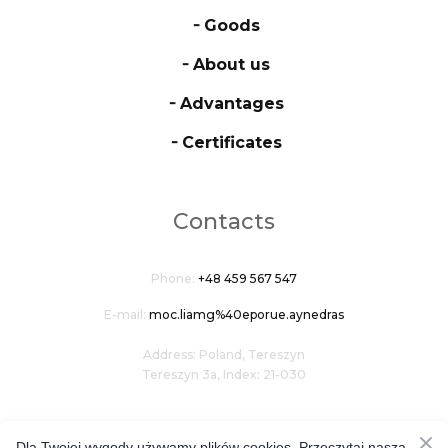
╶ Goods
╶ About us
╶ Advantages
╶ Certificates
Contacts
Phone:
+48 459 567 547
E-mail:
moc.liamg%40eporue.aynedras
Address: Poland, Tereszyn
Tereszyn 3a, Index: 21-030
Dla Twojej wygody używamy plików cookies. Przeczytaj naszą