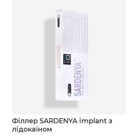
Філлер SARDENYA implant з
лідокаїном