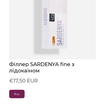
Філлер SARDENYA fine з
лідокаїном
€17,50 EUR
Buy