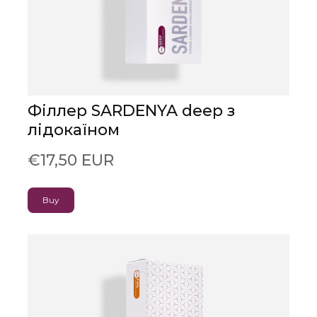
Філлер SARDENYA deep з
лідокаїном
€17,50 EUR
Buy