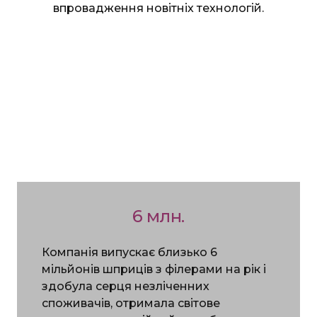
впровадження новітніх технологій.
6 млн.
Компанія випускає близько 6
мільйонів шприців з філерами на рік і
здобула серця незліченних
споживачів, отримала світове