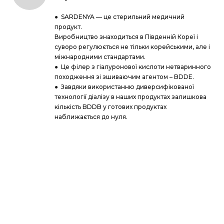
● SARDENYA — це стерильний медичний
продукт.
Виробництво знаходиться в Південній Кореї і
суворо регулюється не тільки корейськими, але і
міжнародними стандартами.
● Це філер з гіалуронової кислоти нетваринного
походження зі зшиваючим агентом – BDDE.
● Завдяки використанню диверсифікованої
технології діалізу в наших продуктах залишкова
кількість BDDB у готових продуктах
наближається до нуля.