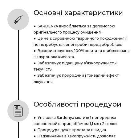
Основні характеристики
● SARDENYA виробляється за допомогою
оригінального процесу очищення.
● Це не є сировиною тваринного походження і
не потребує шкірної проби перед обробкою.
● Використовується 100% зшита та стабілізована
гіалуронова кислота.
● Забезпечує підвищену в’язкопружність і
текучість.
● Забезпечує природний і тривалий ефект
лікування.
Особливості процедури
● Упаковка Sardenya містить 1 попередньо
заповнений шприц об’ємом 1,1 мл і 2 голки.
● Процедура дуже проста та швидка.
● Надзвичайна в’язкопружність дозволяє